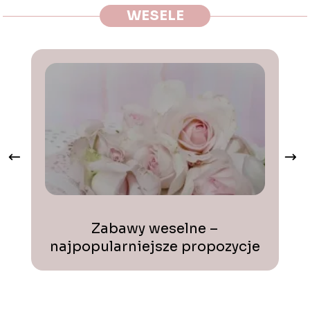
WESELE
Zabawy weselne –
Il
najpopularniejsze propozycje