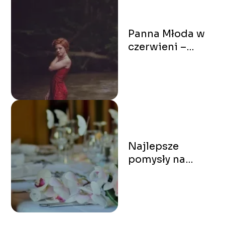
Panna Młoda w
czerwieni –
nowoczesny
trend czy brak
gustu?
Najlepsze
pomysły na
dekoracje stołu
weselnego