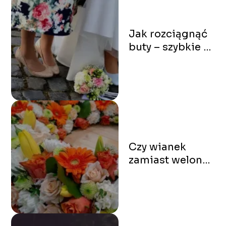
Jak rozciągnąć
buty – szybkie i
skuteczne
sposoby
Czy wianek
zamiast welonu
to dobry
pomysł?