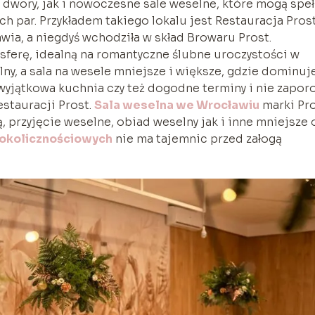
 dwory, jak i nowoczesne sale weselne, które mogą speł
 par. Przykładem takiego lokalu jest Restauracja Prost
wia, a niegdyś wchodziła w skład Browaru Prost.
sferę, idealną na romantyczne ślubne uroczystości w
ny, a sala na wesele mniejsze i większe, gdzie dominuj
, wyjątkowa kuchnia czy też dogodne terminy i nie zapo
estauracji Prost.
Sala weselna we Wrocławiu
marki Pr
 przyjęcie weselne, obiad weselny jak i inne mniejsze 
 okolicznościowych
nie ma tajemnic przed załogą