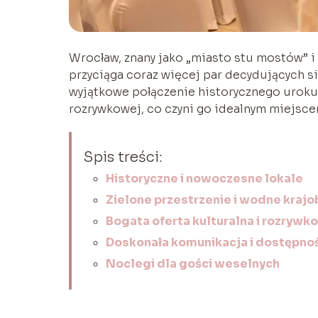
Wrocław, znany jako „miasto stu mostów” i 
przyciąga coraz więcej par decydujących s
wyjątkowe połączenie historycznego uroku,
rozrywkowej, co czyni go idealnym miejsc
Spis treści:
Historyczne i nowoczesne lokale
Zielone przestrzenie i wodne krajo
Bogata oferta kulturalna i rozrywk
Doskonała komunikacja i dostępno
Noclegi dla gości weselnych