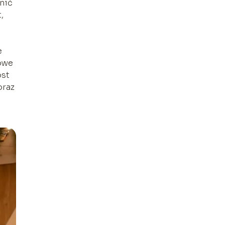
nić
,
e
rowe
ost
oraz