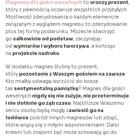
Magnesy dla gości weselnych
to
uroczy prezent
,
który z pewnością oczaruje wszystkich przybyłych.
Możliwość zdecydowania o każdym elemencie
związanym z wyglądem magnesu to zdecydowanie
plus tej formy podarunku. Możecie stworzyć
go
całkowicie od podstaw
, zaczynając
od
wymiarów i wyboru tworzywa
, a kończąc
na
projekcie nadruku
.
W dodatku magnes ślubny to prezent,
który
pozostanie z Waszym gościem na zawsze
.
Kto miałby odwagę wyrzucić do kosza
tak
sentymentalną pamiątkę
? Magnes dla gości
weselnych
nigdy się nie zużyje, nie przeterminuje
i nie dotknie go ząb czasu
. Najbliższe Waszemu
sercu osoby będą mogły z
awiesić go na
lodówce
pośród innych magnesów lub zdjęć,
które wiążą się z miłymi wspomnieniami. Dalsi
krewni lub znajomi być może schowają go do