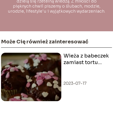
dzielą się rzetelną wiedzą. Z miłości do
pięknych chwil piszemy o ślubach, modzie,
urodzie, lifestyle'u i wyjątkowych wydarzeniach.
Może Cię również zainteresować
Wieża z babeczek
zamiast tortu
weselnego – czy
to dobry pomysł?
2023-07-17