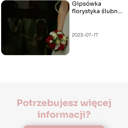
Gipsówka
florystyka ślubna
– czy warto ją
wybierać?
2023-07-17
Potrzebujesz więcej
informacji?