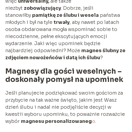
więc
uniwersalny,
ale także
niezbyt
zobowiązujący
. Dobrze, jeśli
stanowiłby
pamiątkę ze ślubu i wesela
państwa
młodych i był na tyle
trwały
, aby nawet po latach
osoba obdarowana mogła wspominać sobie to
niecodzienne, pełne ekscytujących emocji
wydarzenie. Jaki więc upominek będzie
najbardziej odpowiedni? Może
magnes ślubny ze
zdjęciem nowożeńców i datą ich ślubu
?
Magnesy dla gości weselnych –
doskonały pomysł na upominek
Jeśli planujecie podziękować swoim gościom za
przybycie na tak ważne święto, jakim jest Wasz
dzień ślubu i nadal nie podjęliście decyzji w
kwestii wyboru upominku, to poważnie rozważcie
wybór
magnesu personalizowaneg
o
.