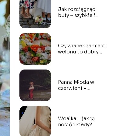
Jak rozciągnąć
buty – szybkie i
skuteczne sposoby
Czy wianek zamiast
welonu to dobry
pomysł?
Panna Młoda w
czerwieni –
nowoczesny trend
czy brak gustu?
Woalka – jak ją
nosić i kiedy?