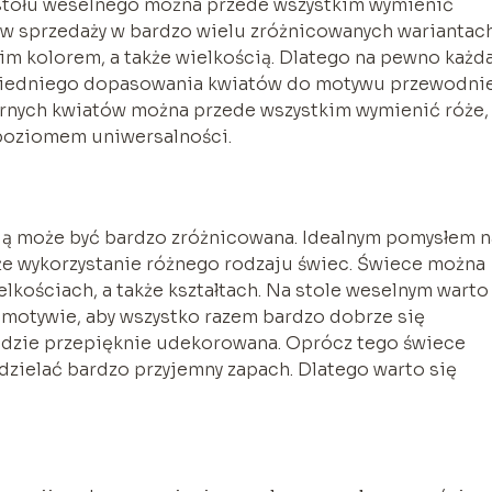
 stołu weselnego można przede wszystkim wymienić
 w sprzedaży w bardzo wielu zróżnicowanych wariantach
im kolorem, a także wielkością. Dlatego na pewno każd
wiedniego dopasowania kwiatów do motywu przewodni
rnych kwiatów można przede wszystkim wymienić róże,
 poziomem uniwersalności.
ią może być bardzo zróżnicowana. Idealnym pomysłem n
e wykorzystanie różnego rodzaju świec. Świece można
elkościach, a także kształtach. Na stole weselnym warto
 motywie, aby wszystko razem bardzo dobrze się
ędzie przepięknie udekorowana. Oprócz tego świece
zielać bardzo przyjemny zapach. Dlatego warto się