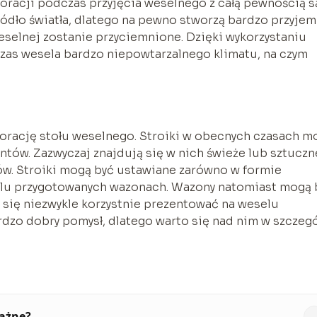
racji podczas przyjęcia weselnego z całą pewnością s
ódło światła, dlatego na pewno stworzą bardzo przyje
 weselnej zostanie przyciemnione. Dzięki wykorzystaniu
as wesela bardzo niepowtarzalnego klimatu, na czym
korację stołu weselnego. Stroiki w obecnych czasach m
ntów. Zazwyczaj znajdują się w nich świeże lub sztuczn
ów. Stroiki mogą być ustawiane zarówno w formie
 celu przygotowanych wazonach. Wazony natomiast mogą 
 się niezwykle korzystnie prezentować na weselu
rdzo dobry pomysł, dlatego warto się nad nim w szczeg
ważne?