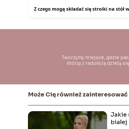
Z czego mogą składać się stroiki na stół
Tworzymy miejsce, gdzie pas
którzy z radością dzielą s
Może Cię również zainteresować
Jakie 
białej