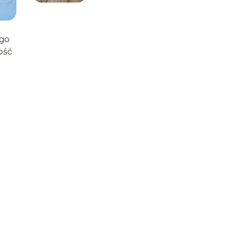
ego
ość