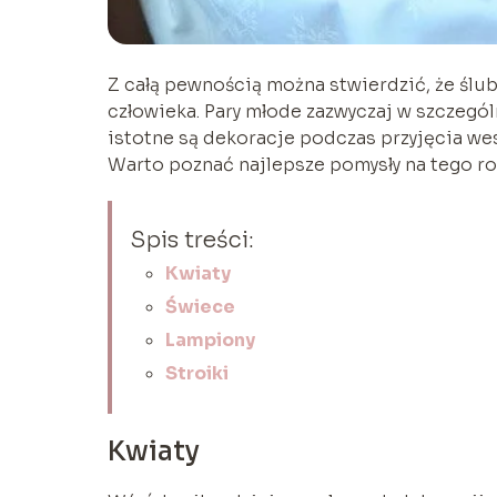
Z całą pewnością można stwierdzić, że ślu
człowieka. Pary młode zazwyczaj w szczegó
istotne są dekoracje podczas przyjęcia we
Warto poznać najlepsze pomysły na tego ro
Spis treści:
Kwiaty
Świece
Lampiony
Stroiki
Kwiaty