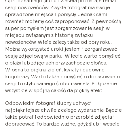
Oprócz samego ślubu i wesela pozostaje temat
sesji nowożeńców. Zwykle fotograf ma swoje
sprawdzone miejsca i pomysły. Jednak sami
również możemy coś zaproponować. Z pewnością
super pomysłem jest zorganizowanie sesji w
miejscu związanym z historią związku
nowożeńców. Wiele zależy także od pory roku.
Można wykorzystać uroki jesieni i zorganizować
sesję zdjęciową w parku. W lecie warto pomyśleć
o plaży lub zdjęciach przy zachodzie słońca.
Wiosna to piękna zieleń, kwiaty i cudowne
krajobrazy. Warto także pomyśleć o dopasowaniu
sesji to stylu samego ślubu i wesela. Połączenie
wszystkie w spójną całość da piękny efekt.
Odpowiedni fotograf ślubny uchwyci
najpiękniejsze chwile z całego wydarzenia. Będzie
także potrafił odpowiednio przerobić zdjęcia i
dopracować. To bardzo ważne, gdyż ślub i wesele