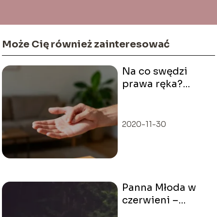
Może Cię również zainteresować
Na co swędzi
prawa ręka?
Znaczenie,
przesądy,
medycyna
2020-11-30
Panna Młoda w
czerwieni –
nowoczesny