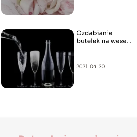
Ozdabianie
butelek na wesele
–
najpopularniejsze
trendy
2021-04-20