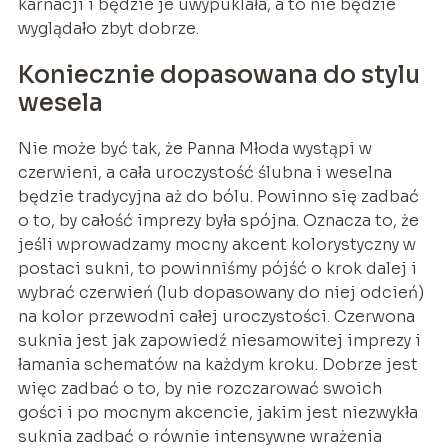
karnacji i będzie je uwypuklała, a to nie będzie
wyglądało zbyt dobrze.
Koniecznie dopasowana do stylu
wesela
Nie może być tak, że Panna Młoda wystąpi w
czerwieni, a cała uroczystość ślubna i weselna
będzie tradycyjna aż do bólu. Powinno się zadbać
o to, by całość imprezy była spójna. Oznacza to, że
jeśli wprowadzamy mocny akcent kolorystyczny w
postaci sukni, to powinniśmy pójść o krok dalej i
wybrać czerwień (lub dopasowany do niej odcień)
na kolor przewodni całej uroczystości. Czerwona
suknia jest jak zapowiedź niesamowitej imprezy i
łamania schematów na każdym kroku. Dobrze jest
więc zadbać o to, by nie rozczarować swoich
gości i po mocnym akcencie, jakim jest niezwykła
suknia zadbać o równie intensywne wrażenia