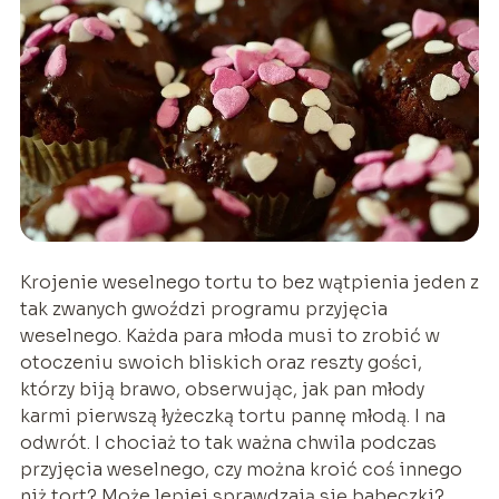
Krojenie weselnego tortu to bez wątpienia jeden z
tak zwanych gwoździ programu przyjęcia
weselnego. Każda para młoda musi to zrobić w
otoczeniu swoich bliskich oraz reszty gości,
którzy biją brawo, obserwując, jak pan młody
karmi pierwszą łyżeczką tortu pannę młodą. I na
odwrót. I chociaż to tak ważna chwila podczas
przyjęcia weselnego, czy można kroić coś innego
niż tort? Może lepiej sprawdzają się babeczki?