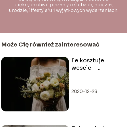
pięknych chwil piszemy o ślubach, modzie,
urodzie, lifestyle'u i wyjątkowych wydarzeniach.
Może Cię również zainteresować
Ile kosztuje
wesele –
kalkulator
weselny
2020-12-28