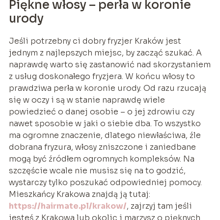
Piękne włosy – perła w koronie
urody
Jeśli potrzebny ci dobry fryzjer Kraków jest
jednym z najlepszych miejsc, by zacząć szukać. A
naprawdę warto się zastanowić nad skorzystaniem
z usług doskonałego fryzjera. W końcu włosy to
prawdziwa perła w koronie urody. Od razu rzucają
się w oczy i są w stanie naprawdę wiele
powiedzieć o danej osobie – o jej zdrowiu czy
nawet sposobie w jaki o siebie dba. To wszystko
ma ogromne znaczenie, dlatego niewłaściwa, źle
dobrana fryzura, włosy zniszczone i zaniedbane
mogą być źródłem ogromnych kompleksów. Na
szczęście wcale nie musisz się na to godzić,
wystarczy tylko poszukać odpowiedniej pomocy.
Mieszkańcy Krakowa znajdą ją tutaj:
https://hairmate.pl/krakow/
, zajrzyj tam jeśli
jesteś z Krakowa lub okolic i marzysz o pięknych