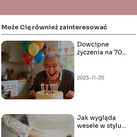
Może Cię również zainteresować
Dowcipne
życzenia na 70
urodziny –
najlepsze
pomysły
2023-11-20
Jak wygląda
wesele w stylu
folk?